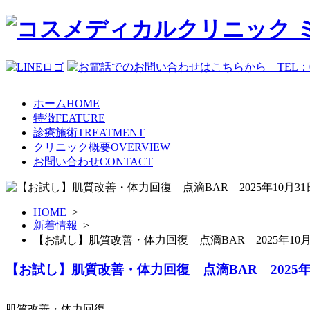
ホーム
HOME
特徴
FEATURE
診療施術
TREATMENT
クリニック概要
OVERVIEW
お問い合わせ
CONTACT
HOME
>
新着情報
>
【お試し】肌質改善・体力回復 点滴BAR 2025年10月
【お試し】肌質改善・体力回復 点滴BAR 2025年
肌質改善・体力回復