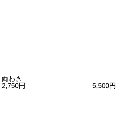
 両わき
2
,750円
5,500円