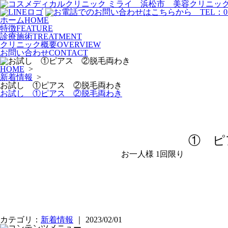
ホーム
HOME
特徴
FEATURE
診療施術
TREATMENT
クリニック概要
OVERVIEW
お問い合わせ
CONTACT
HOME
>
新着情報
>
お試し ①ピアス ②脱毛両わき
お試し ①ピアス ②脱毛両わき
① ピ
お一人様 1回限り
カテゴリ：
新着情報
｜ 2023/02/01